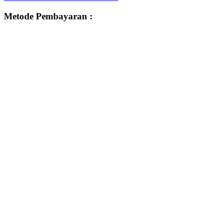
Metode Pembayaran :