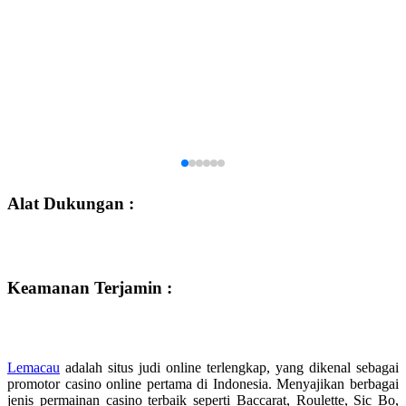
Alat Dukungan :
Keamanan Terjamin :
Lemacau
adalah situs judi online terlengkap, yang dikenal sebagai
promotor casino online pertama di Indonesia. Menyajikan berbagai
jenis permainan casino terbaik seperti Baccarat, Roulette, Sic Bo,